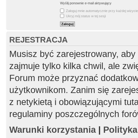
Wyślij ponownie e-mail aktywujący
Zaloguj mnie automatycznie przy każdej wizycie
Ukryj mój status w tej sesji
REJESTRACJA
Musisz być zarejestrowany, aby
zajmuje tylko kilka chwil, ale z
Forum może przyznać dodatkow
użytkownikom. Zanim się zarejes
z netykietą i obowiązującymi tut
regulaminy poszczególnych foró
Warunki korzystania
|
Polityk