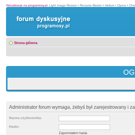
Aktualizacje na programosy.pl
:
Light Image Resizer
•
Rename Master
•
Helium
•
Opera
•
Chr
Strona główna
OG
Administrator forum wymaga, żebyś był zarejestrowany i z
Nazwa użytkownika:
Hasło:
Zapomniałem hasła