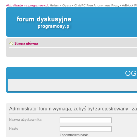
Aktualizacje na programosy.pl
:
Helium
•
Opera
•
ChrisPC Free Anonymous Proxy
•
Adblock P
Strona główna
OG
Administrator forum wymaga, żebyś był zarejestrowany i z
Nazwa użytkownika:
Hasło:
Zapomniałem hasła