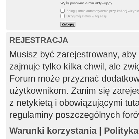
Wyślij ponownie e-mail aktywujący
Zaloguj mnie automatycznie przy każdej wizycie
Ukryj mój status w tej sesji
REJESTRACJA
Musisz być zarejestrowany, aby
zajmuje tylko kilka chwil, ale z
Forum może przyznać dodatkow
użytkownikom. Zanim się zarejes
z netykietą i obowiązującymi tut
regulaminy poszczególnych foró
Warunki korzystania
|
Polityk