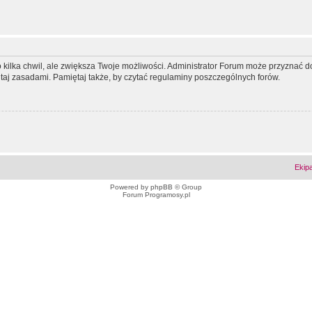
ko kilka chwil, ale zwiększa Twoje możliwości. Administrator Forum może przyzna
tutaj zasadami. Pamiętaj także, by czytać regulaminy poszczególnych forów.
Ekip
Powered by
phpBB
© Group
Forum Programosy.pl