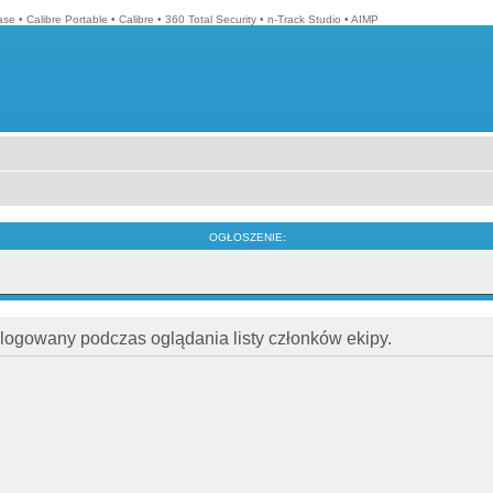
ase
•
Calibre Portable
•
Calibre
•
360 Total Security
•
n-Track Studio
•
AIMP
OGŁOSZENIE:
alogowany podczas oglądania listy członków ekipy.