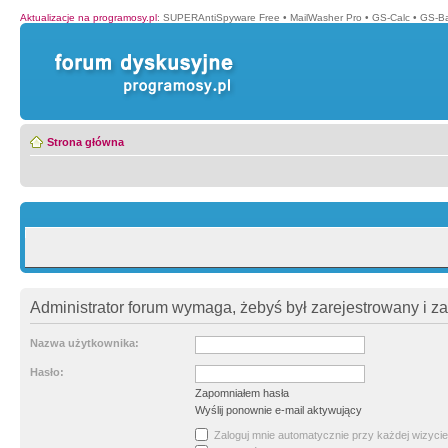
Aktualizacje na programosy.pl
:
SUPERAntiSpyware Free
•
MailWasher Pro
•
GS-Calc
•
GS-B
Strona główna
Administrator forum wymaga, żebyś był zarejestrowany i z
Nazwa użytkownika:
Hasło:
Zapomniałem hasła
Wyślij ponownie e-mail aktywujący
Zaloguj mnie automatycznie przy każdej wizycie