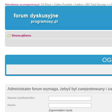
Aktualizacje na programosy.pl
:
GS-Base
•
Calibre Portable
•
Calibre
•
360 Total Security
•
n-
Strona główna
OG
Administrator forum wymaga, żebyś był zarejestrowany i z
Nazwa użytkownika:
Hasło:
Zapomniałem hasła