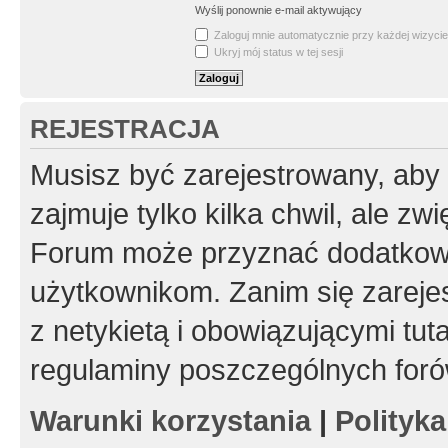
Wyślij ponownie e-mail aktywujący
Zaloguj mnie automatycznie przy każdej wizycie
Ukryj mój status w tej sesji
REJESTRACJA
Musisz być zarejestrowany, aby
zajmuje tylko kilka chwil, ale z
Forum może przyznać dodatkow
użytkownikom. Zanim się zarejes
z netykietą i obowiązującymi tut
regulaminy poszczególnych foró
Warunki korzystania
|
Polityk