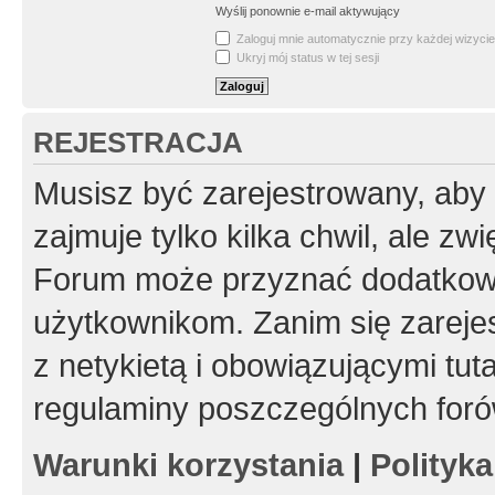
Wyślij ponownie e-mail aktywujący
Zaloguj mnie automatycznie przy każdej wizycie
Ukryj mój status w tej sesji
REJESTRACJA
Musisz być zarejestrowany, aby
zajmuje tylko kilka chwil, ale z
Forum może przyznać dodatkow
użytkownikom. Zanim się zarejes
z netykietą i obowiązującymi tut
regulaminy poszczególnych foró
Warunki korzystania
|
Polityk