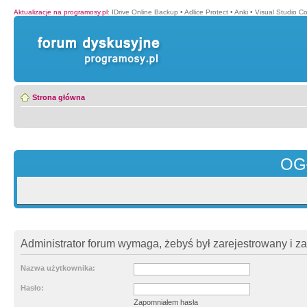
Aktualizacje na programosy.pl
:
IDrive Online Backup
•
Adlice Protect
•
Anki
•
Visual Studio C
Strona główna
OG
Administrator forum wymaga, żebyś był zarejestrowany i z
Nazwa użytkownika:
Hasło:
Zapomniałem hasła