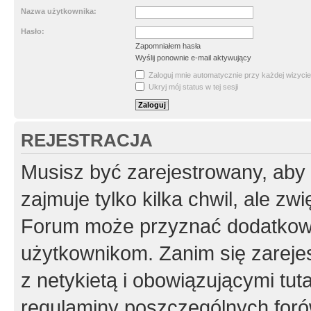
Nazwa użytkownika:
Hasło:
Zapomniałem hasła
Wyślij ponownie e-mail aktywujący
Zaloguj mnie automatycznie przy każdej wizycie
Ukryj mój status w tej sesji
REJESTRACJA
Musisz być zarejestrowany, aby
zajmuje tylko kilka chwil, ale z
Forum może przyznać dodatkow
użytkownikom. Zanim się zarejes
z netykietą i obowiązującymi tut
regulaminy poszczególnych foró