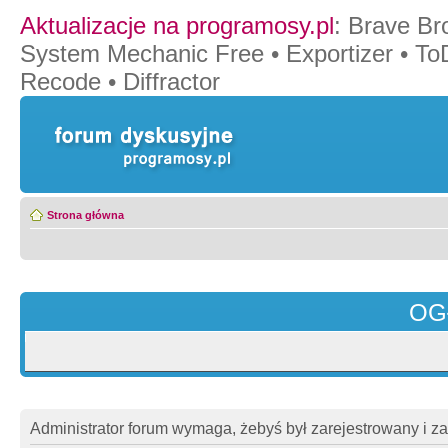
Aktualizacje na programosy.pl
:
Brave Br
System Mechanic Free
•
Exportizer
•
To
Recode
•
Diffractor
Strona główna
OG
Administrator forum wymaga, żebyś był zarejestrowany i z