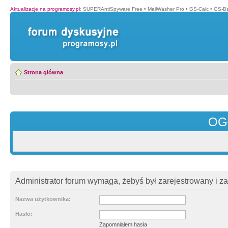
Aktualizacje na programosy.pl
:
SUPERAntiSpyware Free
•
MailWasher Pro
•
GS-Calc
•
GS-B
Strona główna
OG
Administrator forum wymaga, żebyś był zarejestrowany i z
Nazwa użytkownika:
Hasło:
Zapomniałem hasła