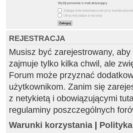
Wyślij ponownie e-mail aktywujący
Zaloguj mnie automatycznie przy każdej wizycie
Ukryj mój status w tej sesji
REJESTRACJA
Musisz być zarejestrowany, aby
zajmuje tylko kilka chwil, ale z
Forum może przyznać dodatkow
użytkownikom. Zanim się zarejes
z netykietą i obowiązującymi tut
regulaminy poszczególnych foró
Warunki korzystania
|
Polityk