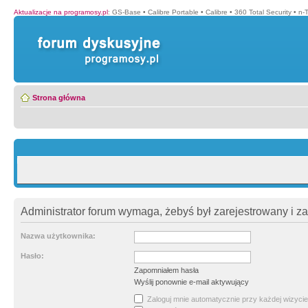
Aktualizacje na programosy.pl
:
GS-Base
•
Calibre Portable
•
Calibre
•
360 Total Security
•
n-
Strona główna
Administrator forum wymaga, żebyś był zarejestrowany i z
Nazwa użytkownika:
Hasło:
Zapomniałem hasła
Wyślij ponownie e-mail aktywujący
Zaloguj mnie automatycznie przy każdej wizycie