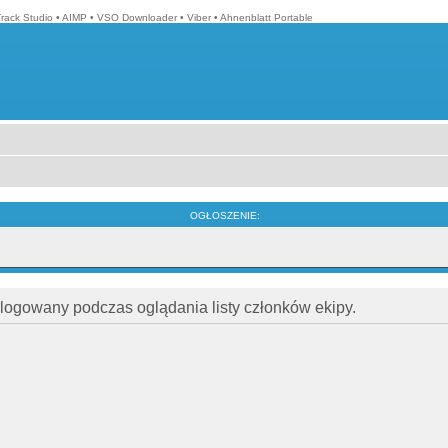
Track Studio
•
AIMP
•
VSO Downloader
•
Viber
•
Ahnenblatt Portable
OGŁOSZENIE:
alogowany podczas oglądania listy członków ekipy.