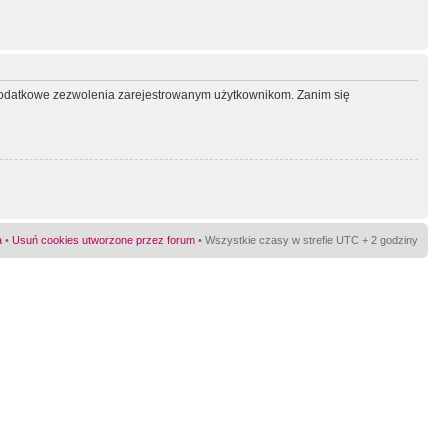
ć dodatkowe zezwolenia zarejestrowanym użytkownikom. Zanim się
a
•
Usuń cookies utworzone przez forum
• Wszystkie czasy w strefie UTC + 2 godziny