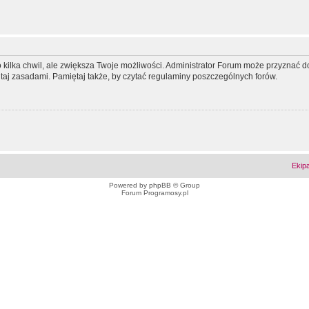
ko kilka chwil, ale zwiększa Twoje możliwości. Administrator Forum może przyzna
tutaj zasadami. Pamiętaj także, by czytać regulaminy poszczególnych forów.
Ekip
Powered by
phpBB
© Group
Forum Programosy.pl