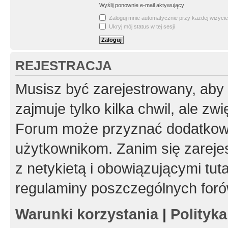
Wyślij ponownie e-mail aktywujący
Zaloguj mnie automatycznie przy każdej wizycie
Ukryj mój status w tej sesji
REJESTRACJA
Musisz być zarejestrowany, aby
zajmuje tylko kilka chwil, ale z
Forum może przyznać dodatkow
użytkownikom. Zanim się zarejes
z netykietą i obowiązującymi tut
regulaminy poszczególnych foró
Warunki korzystania
|
Polityk