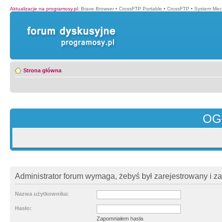
Aktualizacje na programosy.pl
:
Brave Browser
•
CrossFTP Portable
•
CrossFTP
•
System Mec
Strona główna
OG
Administrator forum wymaga, żebyś był zarejestrowany i z
Nazwa użytkownika:
Hasło:
Zapomniałem hasła