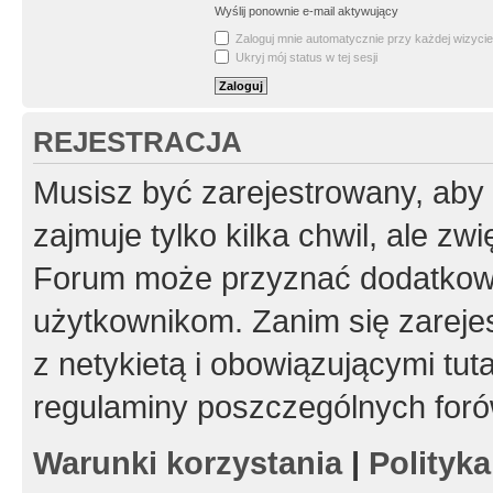
Wyślij ponownie e-mail aktywujący
Zaloguj mnie automatycznie przy każdej wizycie
Ukryj mój status w tej sesji
REJESTRACJA
Musisz być zarejestrowany, aby
zajmuje tylko kilka chwil, ale z
Forum może przyznać dodatkow
użytkownikom. Zanim się zarejes
z netykietą i obowiązującymi tut
regulaminy poszczególnych foró
Warunki korzystania
|
Polityk