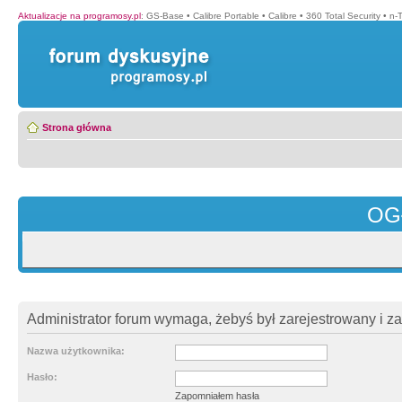
Aktualizacje na programosy.pl
:
GS-Base
•
Calibre Portable
•
Calibre
•
360 Total Security
•
n-
Strona główna
OG
Administrator forum wymaga, żebyś był zarejestrowany i z
Nazwa użytkownika:
Hasło:
Zapomniałem hasła