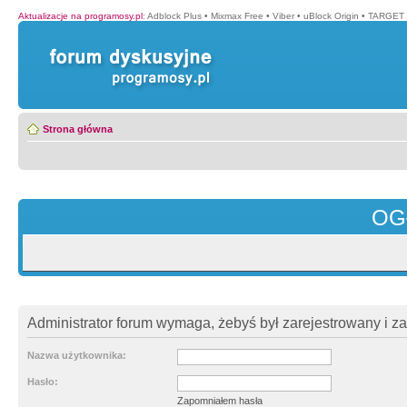
Aktualizacje na programosy.pl
:
Adblock Plus
•
Mixmax Free
•
Viber
•
uBlock Origin
•
TARGET 
Strona główna
OG
Administrator forum wymaga, żebyś był zarejestrowany i z
Nazwa użytkownika:
Hasło:
Zapomniałem hasła