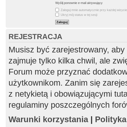
Wyślij ponownie e-mail aktywujący
Zaloguj mnie automatycznie przy każdej wizycie
Ukryj mój status w tej sesji
REJESTRACJA
Musisz być zarejestrowany, aby
zajmuje tylko kilka chwil, ale z
Forum może przyznać dodatkow
użytkownikom. Zanim się zarejes
z netykietą i obowiązującymi tut
regulaminy poszczególnych foró
Warunki korzystania
|
Polityk