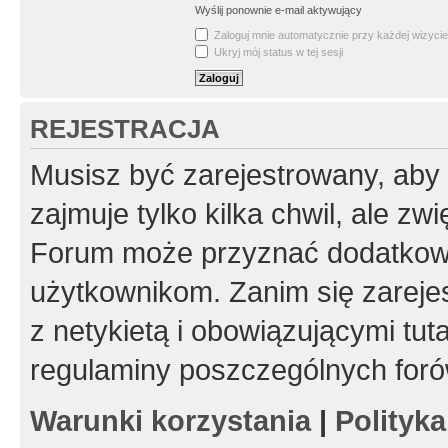
Wyślij ponownie e-mail aktywujący
Zaloguj mnie automatycznie przy każdej wizycie
Ukryj mój status w tej sesji
REJESTRACJA
Musisz być zarejestrowany, aby
zajmuje tylko kilka chwil, ale z
Forum może przyznać dodatkow
użytkownikom. Zanim się zarejes
z netykietą i obowiązującymi tut
regulaminy poszczególnych foró
Warunki korzystania
|
Polityk