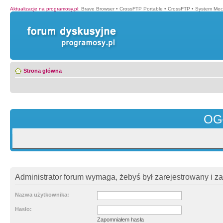
Aktualizacje na programosy.pl
:
Brave Browser
•
CrossFTP Portable
•
CrossFTP
•
System Mec
Strona główna
OG
Administrator forum wymaga, żebyś był zarejestrowany i z
Nazwa użytkownika:
Hasło:
Zapomniałem hasła