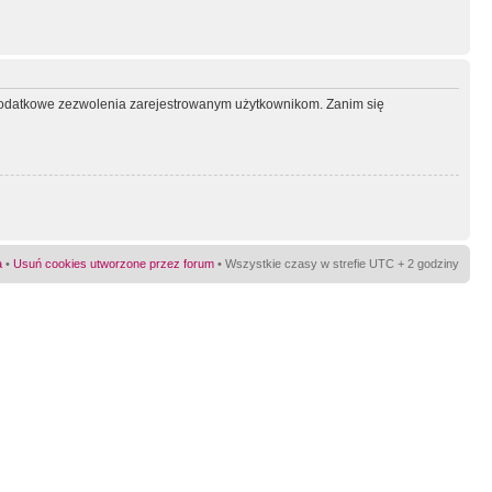
ć dodatkowe zezwolenia zarejestrowanym użytkownikom. Zanim się
a
•
Usuń cookies utworzone przez forum
• Wszystkie czasy w strefie UTC + 2 godziny