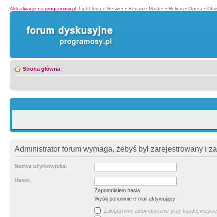
Aktualizacje na programosy.pl
:
Light Image Resizer
•
Rename Master
•
Helium
•
Opera
•
Chr
Strona główna
Administrator forum wymaga, żebyś był zarejestrowany i z
Nazwa użytkownika:
Hasło:
Zapomniałem hasła
Wyślij ponownie e-mail aktywujący
Zaloguj mnie automatycznie przy każdej wizycie