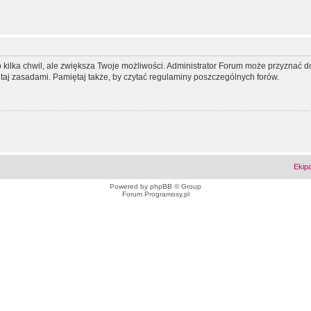
ko kilka chwil, ale zwiększa Twoje możliwości. Administrator Forum może przyzna
tutaj zasadami. Pamiętaj także, by czytać regulaminy poszczególnych forów.
Ekip
Powered by
phpBB
© Group
Forum Programosy.pl