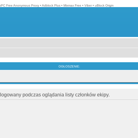
isPC Free Anonymous Proxy
•
Adblock Plus
•
Mixmax Free
•
Viber
•
uBlock Origin
OGŁOSZENIE:
alogowany podczas oglądania listy członków ekipy.