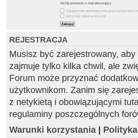
Wyślij ponownie e-mail aktywujący
Zaloguj mnie automatycznie przy każdej wizycie
Ukryj mój status w tej sesji
REJESTRACJA
Musisz być zarejestrowany, aby
zajmuje tylko kilka chwil, ale z
Forum może przyznać dodatkow
użytkownikom. Zanim się zarejes
z netykietą i obowiązującymi tut
regulaminy poszczególnych foró
Warunki korzystania
|
Polityk