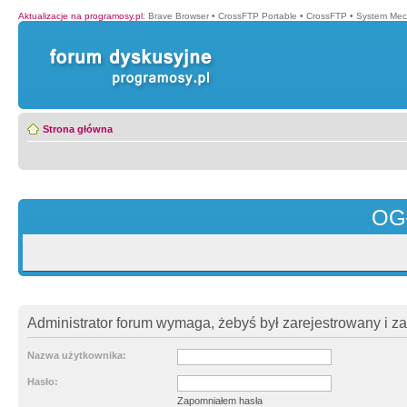
Aktualizacje na programosy.pl
:
Brave Browser
•
CrossFTP Portable
•
CrossFTP
•
System Mec
Strona główna
OG
Administrator forum wymaga, żebyś był zarejestrowany i z
Nazwa użytkownika:
Hasło:
Zapomniałem hasła