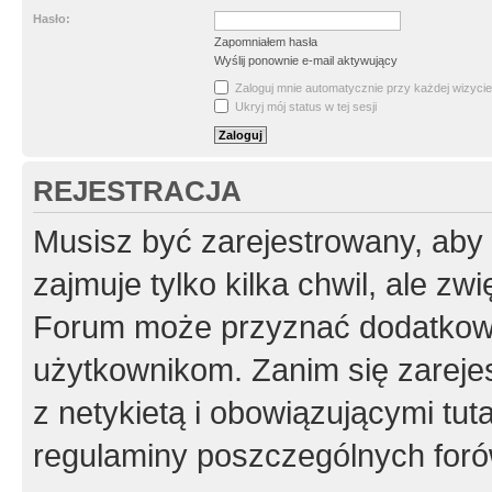
Hasło:
Zapomniałem hasła
Wyślij ponownie e-mail aktywujący
Zaloguj mnie automatycznie przy każdej wizycie
Ukryj mój status w tej sesji
REJESTRACJA
Musisz być zarejestrowany, aby
zajmuje tylko kilka chwil, ale z
Forum może przyznać dodatkow
użytkownikom. Zanim się zarejes
z netykietą i obowiązującymi tut
regulaminy poszczególnych foró