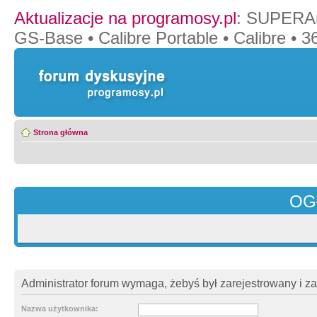
Aktualizacje na programosy.pl
:
SUPERAn
GS-Base
•
Calibre Portable
•
Calibre
•
36
Strona główna
OG
Administrator forum wymaga, żebyś był zarejestrowany i z
Nazwa użytkownika: