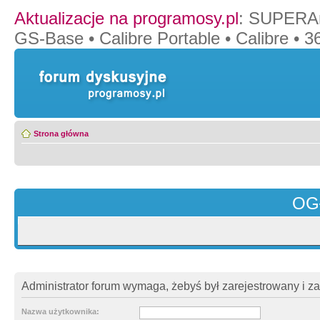
Aktualizacje na programosy.pl
:
SUPERAn
GS-Base
•
Calibre Portable
•
Calibre
•
36
Strona główna
OG
Administrator forum wymaga, żebyś był zarejestrowany i z
Nazwa użytkownika: