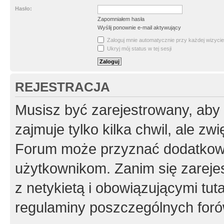
Hasło:
Zapomniałem hasła
Wyślij ponownie e-mail aktywujący
Zaloguj mnie automatycznie przy każdej wizycie
Ukryj mój status w tej sesji
REJESTRACJA
Musisz być zarejestrowany, aby
zajmuje tylko kilka chwil, ale z
Forum może przyznać dodatkow
użytkownikom. Zanim się zarejes
z netykietą i obowiązującymi tut
regulaminy poszczególnych foró