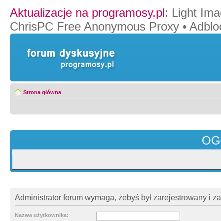
Aktualizacje na programosy.pl
:
Light Ima
ChrisPC Free Anonymous Proxy
•
Adblo
Strona główna
OG
Administrator forum wymaga, żebyś był zarejestrowany i z
Nazwa użytkownika: