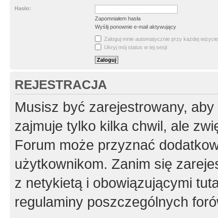
Hasło:
Zapomniałem hasła
Wyślij ponownie e-mail aktywujący
Zaloguj mnie automatycznie przy każdej wizycie
Ukryj mój status w tej sesji
REJESTRACJA
Musisz być zarejestrowany, aby
zajmuje tylko kilka chwil, ale z
Forum może przyznać dodatkow
użytkownikom. Zanim się zarejes
z netykietą i obowiązującymi tut
regulaminy poszczególnych foró