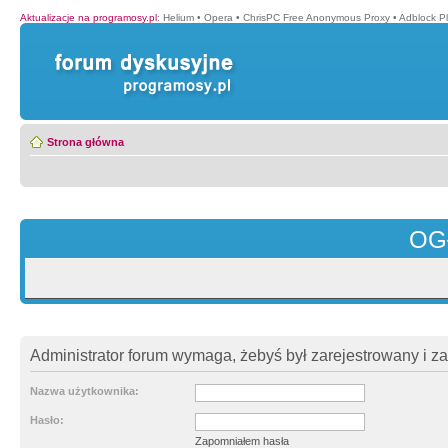
Aktualizacje na programosy.pl
:
Helium
•
Opera
•
ChrisPC Free Anonymous Proxy
•
Adblock P
Strona główna
OG
Administrator forum wymaga, żebyś był zarejestrowany i z
Nazwa użytkownika:
Hasło:
Zapomniałem hasła