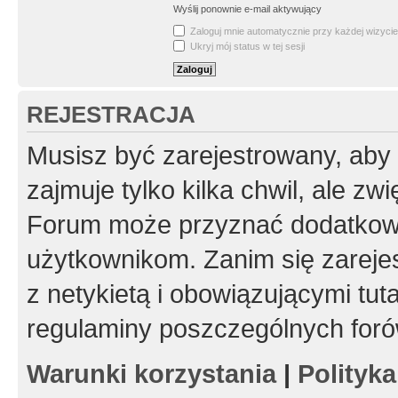
Wyślij ponownie e-mail aktywujący
Zaloguj mnie automatycznie przy każdej wizycie
Ukryj mój status w tej sesji
REJESTRACJA
Musisz być zarejestrowany, aby
zajmuje tylko kilka chwil, ale z
Forum może przyznać dodatkow
użytkownikom. Zanim się zarejes
z netykietą i obowiązującymi tut
regulaminy poszczególnych foró
Warunki korzystania
|
Polityk