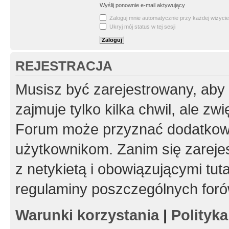
Wyślij ponownie e-mail aktywujący
Zaloguj mnie automatycznie przy każdej wizycie
Ukryj mój status w tej sesji
REJESTRACJA
Musisz być zarejestrowany, aby
zajmuje tylko kilka chwil, ale z
Forum może przyznać dodatkow
użytkownikom. Zanim się zarejes
z netykietą i obowiązującymi tut
regulaminy poszczególnych foró
Warunki korzystania
|
Polityk