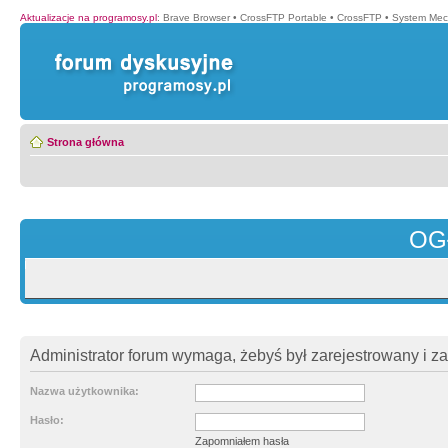
Aktualizacje na programosy.pl
:
Brave Browser
•
CrossFTP Portable
•
CrossFTP
•
System Mec
Strona główna
OG
Administrator forum wymaga, żebyś był zarejestrowany i z
Nazwa użytkownika:
Hasło:
Zapomniałem hasła