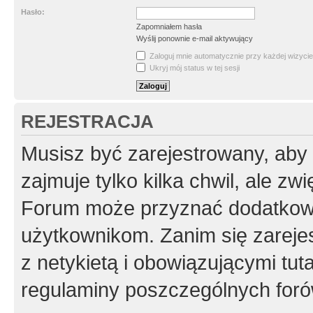
Hasło:
Zapomniałem hasła
Wyślij ponownie e-mail aktywujący
Zaloguj mnie automatycznie przy każdej wizycie
Ukryj mój status w tej sesji
REJESTRACJA
Musisz być zarejestrowany, aby
zajmuje tylko kilka chwil, ale z
Forum może przyznać dodatkow
użytkownikom. Zanim się zarejes
z netykietą i obowiązującymi tut
regulaminy poszczególnych foró