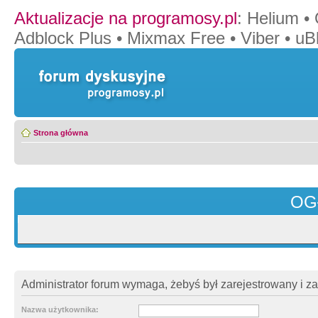
Aktualizacje na programosy.pl
:
Helium
•
Adblock Plus
•
Mixmax Free
•
Viber
•
uB
Strona główna
OG
Administrator forum wymaga, żebyś był zarejestrowany i z
Nazwa użytkownika: