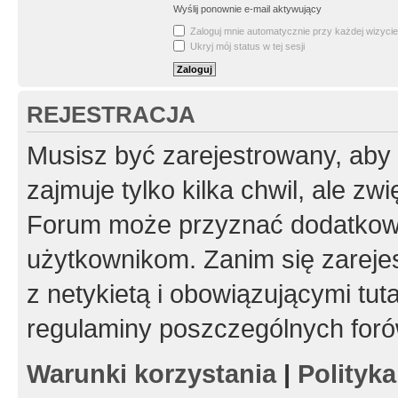
Wyślij ponownie e-mail aktywujący
Zaloguj mnie automatycznie przy każdej wizycie
Ukryj mój status w tej sesji
REJESTRACJA
Musisz być zarejestrowany, aby
zajmuje tylko kilka chwil, ale z
Forum może przyznać dodatkow
użytkownikom. Zanim się zarejes
z netykietą i obowiązującymi tut
regulaminy poszczególnych foró
Warunki korzystania
|
Polityk