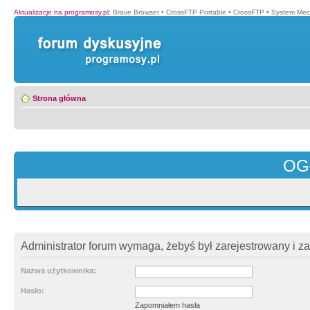
Aktualizacje na programosy.pl
:
Brave Browser
•
CrossFTP Portable
•
CrossFTP
•
System Mec
Strona główna
OG
Administrator forum wymaga, żebyś był zarejestrowany i z
Nazwa użytkownika:
Hasło:
Zapomniałem hasła