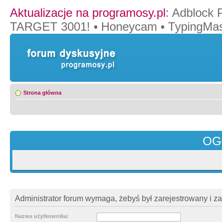
Aktualizacje na programosy.pl
:
Adblock 
TARGET 3001!
•
Honeycam
•
TypingMas
Strona główna
OG
Administrator forum wymaga, żebyś był zarejestrowany i z
Nazwa użytkownika: