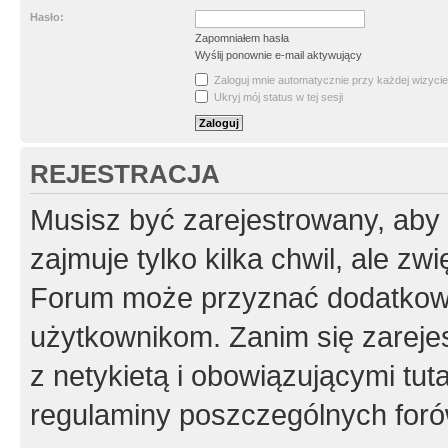
Hasło:
Zapomniałem hasła
Wyślij ponownie e-mail aktywujący
Zaloguj mnie automatycznie przy każdej wizycie
Ukryj mój status w tej sesji
REJESTRACJA
Musisz być zarejestrowany, aby
zajmuje tylko kilka chwil, ale z
Forum może przyznać dodatkow
użytkownikom. Zanim się zarejes
z netykietą i obowiązującymi tut
regulaminy poszczególnych foró