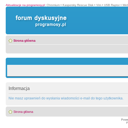
Aktualizacje na programosy.pl
:
Chromium
•
Kaspersky Rescue Disk
•
Vim
•
USB Raptor
•
Web
Strona główna
Informacja
Nie masz uprawnień do wysłania wiadomości e-mail do tego użytkownika.
Strona główna
Powe
F