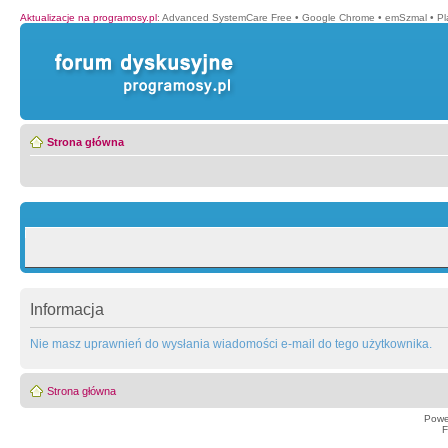
Aktualizacje na programosy.pl
:
Advanced SystemCare Free
•
Google Chrome
•
emSzmal
•
P
Strona główna
Informacja
Nie masz uprawnień do wysłania wiadomości e-mail do tego użytkownika.
Strona główna
Powe
F