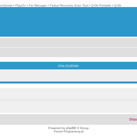
emSzmal
•
PlayOn
•
Far Manager
•
Farbar Recovery Scan Tool
•
Q-Dir Portable
•
Q-Dir
OGŁOSZENIE:
Ekip
Powered by
phpBB
© Group
Forum Programosy.pl