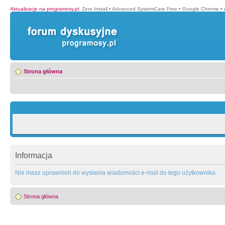
Aktualizacje na programosy.pl
:
Zero Install
•
Advanced SystemCare Free
•
Google Chrome
•
Strona główna
Informacja
Nie masz uprawnień do wysłania wiadomości e-mail do tego użytkownika.
Strona główna