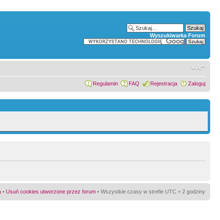
Wyszukiwarka Forum
Regulamin
FAQ
Rejestracja
Zaloguj
a
•
Usuń cookies utworzone przez forum
• Wszystkie czasy w strefie UTC + 2 godziny