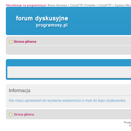
Aktualizacje na programosy.pl
:
Brave Browser
•
CrossFTP Portable
•
CrossFTP
•
System Mec
Strona główna
Informacja
Nie masz uprawnień do wysłania wiadomości e-mail do tego użytkownika.
Strona główna
Powe
F