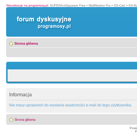
Aktualizacje na programosy.pl
:
SUPERAntiSpyware Free
•
MailWasher Pro
•
GS-Calc
•
GS-B
Strona główna
Informacja
Nie masz uprawnień do wysłania wiadomości e-mail do tego użytkownika.
Strona główna
Powe
F