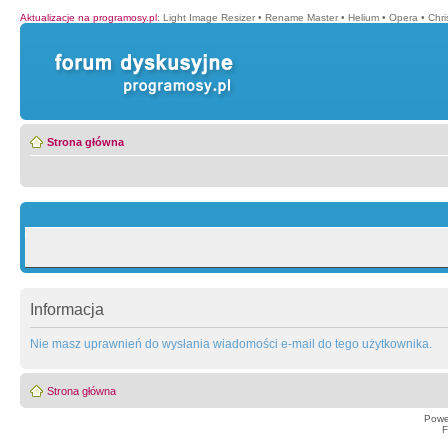
Aktualizacje na programosy.pl
:
Light Image Resizer
•
Rename Master
•
Helium
•
Opera
•
Chr
Strona główna
Informacja
Nie masz uprawnień do wysłania wiadomości e-mail do tego użytkownika.
Strona główna
Powe
F