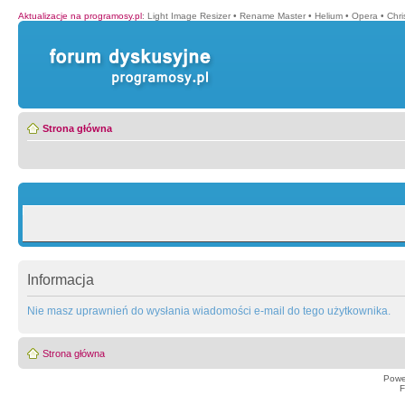
Aktualizacje na programosy.pl
:
Light Image Resizer
•
Rename Master
•
Helium
•
Opera
•
Chr
Strona główna
Informacja
Nie masz uprawnień do wysłania wiadomości e-mail do tego użytkownika.
Strona główna
Powe
F