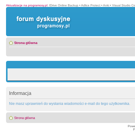
Aktualizacje na programosy.pl
:
IDrive Online Backup
•
Adlice Protect
•
Anki
•
Visual Studio C
Strona główna
Informacja
Nie masz uprawnień do wysłania wiadomości e-mail do tego użytkownika.
Strona główna
Powe
F