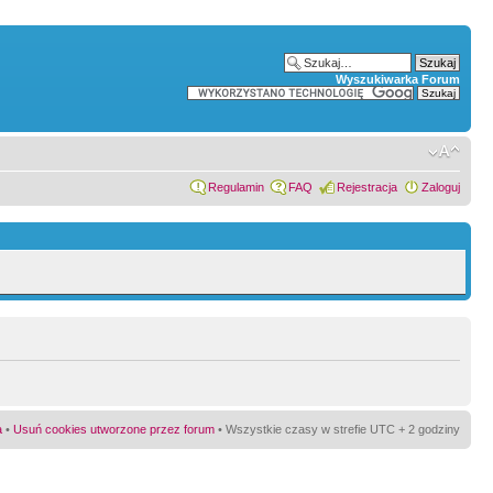
Wyszukiwarka Forum
Regulamin
FAQ
Rejestracja
Zaloguj
a
•
Usuń cookies utworzone przez forum
• Wszystkie czasy w strefie UTC + 2 godziny