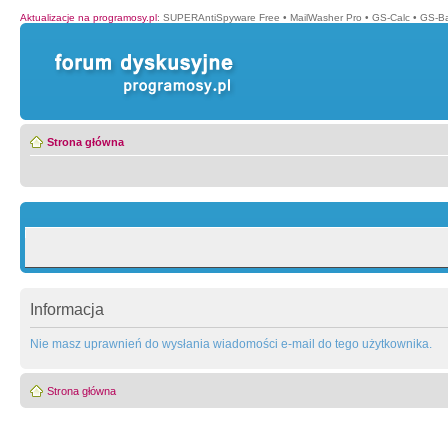
Aktualizacje na programosy.pl
:
SUPERAntiSpyware Free
•
MailWasher Pro
•
GS-Calc
•
GS-B
Strona główna
Informacja
Nie masz uprawnień do wysłania wiadomości e-mail do tego użytkownika.
Strona główna