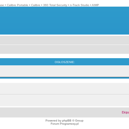
ase
•
Calibre Portable
•
Calibre
•
360 Total Security
•
n-Track Studio
•
AIMP
OGŁOSZENIE:
Ekip
Powered by
phpBB
© Group
Forum Programosy.pl