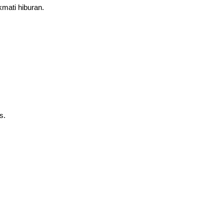
kmati hiburan.
s.