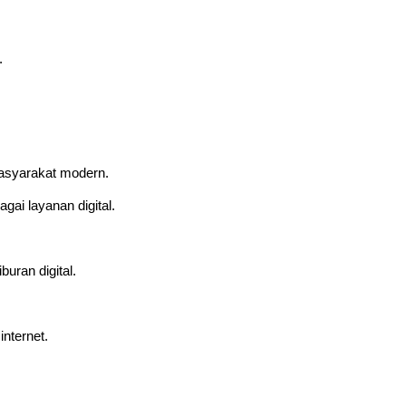
.
asyarakat modern.
ai layanan digital.
uran digital.
nternet.