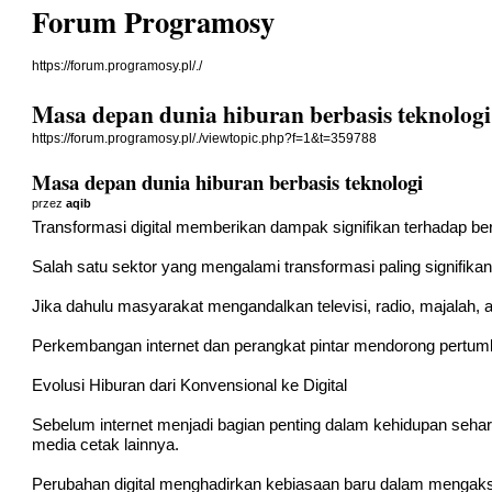
Forum Programosy
https://forum.programosy.pl/./
Masa depan dunia hiburan berbasis teknologi
https://forum.programosy.pl/./viewtopic.php?f=1&t=359788
Masa depan dunia hiburan berbasis teknologi
przez
aqib
Transformasi digital memberikan dampak signifikan terhadap be
Salah satu sektor yang mengalami transformasi paling signifikan 
Jika dahulu masyarakat mengandalkan televisi, radio, majalah, at
Perkembangan internet dan perangkat pintar mendorong pertumbuh
Evolusi Hiburan dari Konvensional ke Digital
Sebelum internet menjadi bagian penting dalam kehidupan sehari
media cetak lainnya.
Perubahan digital menghadirkan kebiasaan baru dalam mengaks