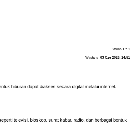
Strona
1
z
1
Wysłany:
03 Cze 2026, 14:51
tuk hiburan dapat diakses secara digital melalui internet.
rti televisi, bioskop, surat kabar, radio, dan berbagai bentuk