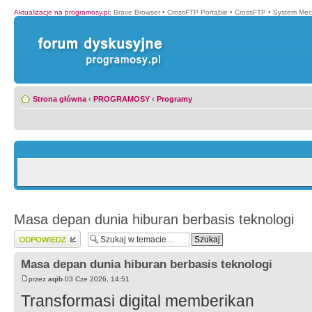
Aktualizacje na programosy.pl
:
Brave Browser
•
CrossFTP Portable
•
CrossFTP
•
System Mec
Strona główna
‹
PROGRAMOSY
‹
Programy
Masa depan dunia hiburan berbasis teknologi
Wyślij odpowiedź
Masa depan dunia hiburan berbasis teknologi
przez
aqib
03 Cze 2026, 14:51
Transformasi digital memberikan