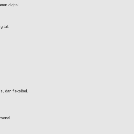
an digital.
gital.
.
, dan fleksibel.
sonal.