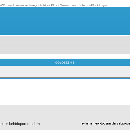
isPC Free Anonymous Proxy
•
Adblock Plus
•
Mixmax Free
•
Viber
•
uBlock Origin
OGŁOSZENIE:
sektor kehidupan modern.