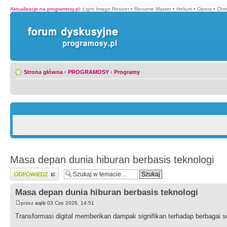
Aktualizacje na programosy.pl
:
Light Image Resizer
•
Rename Master
•
Helium
•
Opera
•
Chr
Strona główna
‹
PROGRAMOSY
‹
Programy
Masa depan dunia hiburan berbasis teknologi
Wyślij odpowiedź
Masa depan dunia hiburan berbasis teknologi
przez
aqib
03 Cze 2026, 14:51
Transformasi digital memberikan dampak signifikan terhadap berbagai 