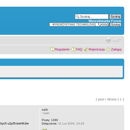
Wyszukiwarka Forum
Regulamin
FAQ
Rejestracja
Zaloguj
1 post • Strona
1
z
1
aqib
~user
Posty:
1280
Dołączenie:
11 Lut 2024, 15:24