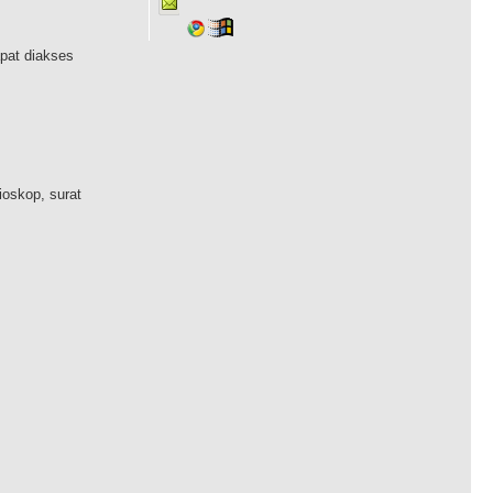
apat diakses
ioskop, surat