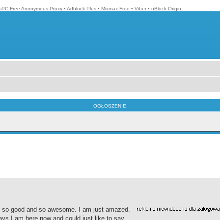
isPC Free Anonymous Proxy
•
Adblock Plus
•
Mixmax Free
•
Viber
•
uBlock Origin
OGŁOSZENIE:
It's so good and so awesome. I am just amazed.
ways I am here now and could just like to say