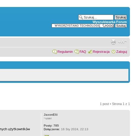
Wyszukiwarka Forum
Regulamin
FAQ
Rejestracja
Zaloguj
1 post • Strona
1
z
1
JaxonElii
~user
Posty:
785
Dołączenie:
16 Sty 2024, 22:13