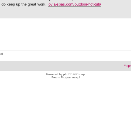
e do keep up the great work.
lovia-spas.com/outdoor-hot-tub/
ci
Ekip
Powered by
phpBB
© Group
Forum Programosy.pl