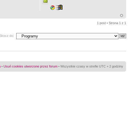
1 post • Strona
1
z
1
Skocz do:
a
•
Usuń cookies utworzone przez forum
• Wszystkie czasy w strefie UTC + 2 godziny