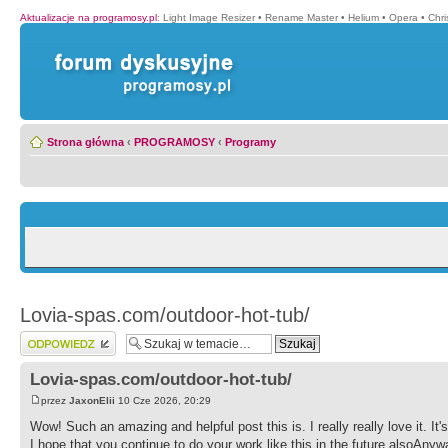
Aktualizacje na programosy.pl
:
Light Image Resizer
•
Rename Master
•
Helium
•
Opera
•
Chr
Strona główna
‹
PROGRAMOSY
‹
Programy
Lovia-spas.com/outdoor-hot-tub/
Wyślij odpowiedź
Lovia-spas.com/outdoor-hot-tub/
przez
JaxonElii
10 Cze 2026, 20:29
Wow! Such an amazing and helpful post this is. I really really love it. 
I hope that you continue to do your work like this in the future alsoAny