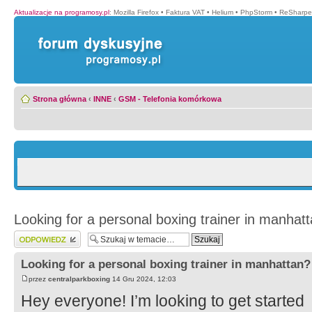
Aktualizacje na programosy.pl
:
Mozilla Firefox
•
Faktura VAT
•
Helium
•
PhpStorm
•
ReSharpe
Strona główna
‹
INNE
‹
GSM - Telefonia komórkowa
Looking for a personal boxing trainer in manhat
Wyślij odpowiedź
Looking for a personal boxing trainer in manhattan?
przez
centralparkboxing
14 Gru 2024, 12:03
Hey everyone! I’m looking to get started