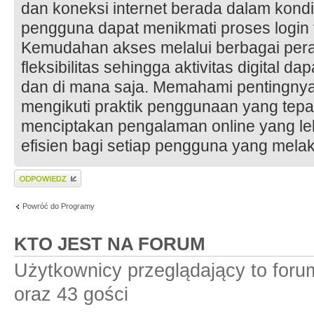
dan koneksi internet berada dalam kondis
pengguna dapat menikmati proses login 
Kemudahan akses melalui berbagai per
fleksibilitas sehingga aktivitas digital d
dan di mana saja. Memahami pentingny
mengikuti praktik penggunaan yang tep
menciptakan pengalaman online yang l
efisien bagi setiap pengguna yang mel
Wyślij odpowiedź
Powróć do Programy
KTO JEST NA FORUM
Użytkownicy przeglądający to for
oraz 43 gości