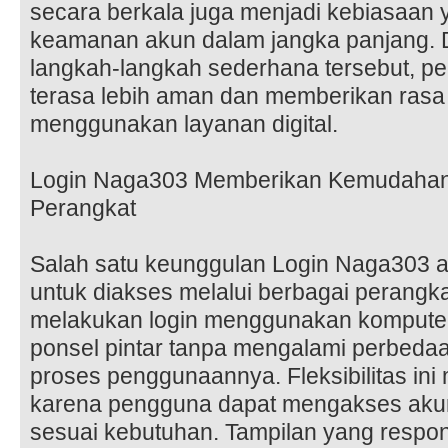
secara berkala juga menjadi kebiasaan 
keamanan akun dalam jangka panjang.
langkah-langkah sederhana tersebut, p
terasa lebih aman dan memberikan rasa 
menggunakan layanan digital.
Login Naga303 Memberikan Kemudahan 
Perangkat
Salah satu keunggulan Login Naga303
untuk diakses melalui berbagai perangk
melakukan login menggunakan komputer,
ponsel pintar tanpa mengalami perbedaa
proses penggunaannya. Fleksibilitas i
karena pengguna dapat mengakses aku
sesuai kebutuhan. Tampilan yang respon