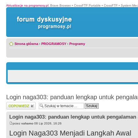
Aktualizacje na programosy.pl
:
Brave Browser
•
CrossFTP Portable
•
CrossFTP
•
System Mec
Strona główna
‹
PROGRAMOSY
‹
Programy
Login naga303: panduan lengkap untuk pengal
Wyślij odpowiedź
Login naga303: panduan lengkap untuk pengalaman 
przez
vahamo
08 Lip 2026, 16:26
Login Naga303 Menjadi Langkah Awal