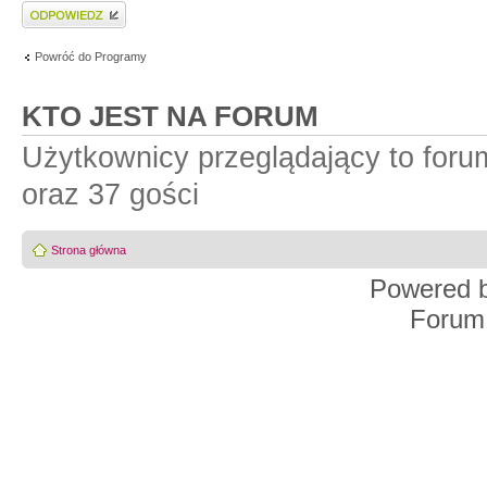
Wyślij odpowiedź
Powróć do Programy
KTO JEST NA FORUM
Użytkownicy przeglądający to for
oraz 37 gości
Strona główna
Powered 
Forum