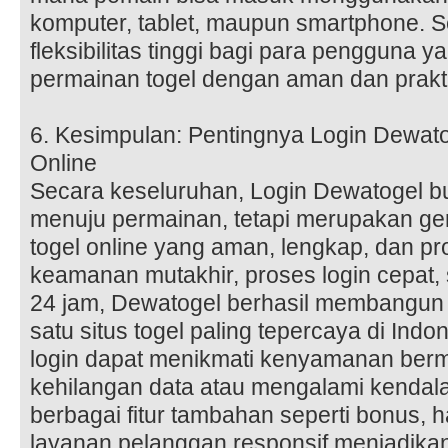
komputer, tablet, maupun smartphone. S
fleksibilitas tinggi bagi para pengguna y
permainan togel dengan aman dan prakti
6. Kesimpulan: Pentingnya Login Dewato
Online
Secara keseluruhan, Login Dewatogel b
menuju permainan, tetapi merupakan g
togel online yang aman, lengkap, dan pr
keamanan mutakhir, proses login cepat,
24 jam, Dewatogel berhasil membangun 
satu situs togel paling tepercaya di Ind
login dapat menikmati kenyamanan berm
kehilangan data atau mengalami kendala t
berbagai fitur tambahan seperti bonus, ha
layanan pelanggan responsif menjadikan