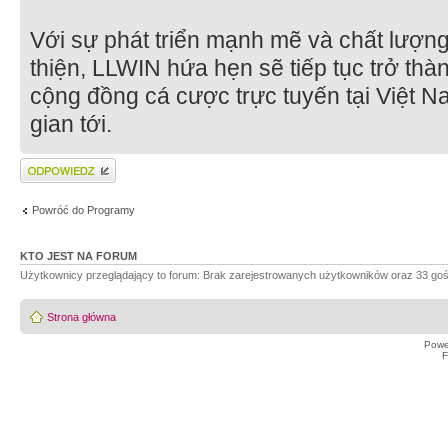
Với sự phát triển mạnh mẽ và chất lượn
thiện, LLWIN hứa hẹn sẽ tiếp tục trở th
cộng đồng cá cược trực tuyến tại Việt N
gian tới.
Wyślij odpowiedź
Powróć do Programy
KTO JEST NA FORUM
Użytkownicy przeglądający to forum: Brak zarejestrowanych użytkowników oraz 33 goś
Strona główna
Powe
F