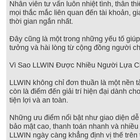
Nhân viên tư vấn luôn nhiệt tình, thân th
mọi thắc mắc liên quan đến tài khoản, gi
thời gian ngắn nhất.
Đây cũng là một trong những yếu tố giú
tưởng và hài lòng từ cộng đồng người ch
Vì Sao LLWIN Được Nhiều Người Lựa 
LLWIN không chỉ đơn thuần là một nền t
còn là điểm đến giải trí hiện đại dành ch
tiện lợi và an toàn.
Những ưu điểm nổi bật như giao diện dễ 
bảo mật cao, thanh toán nhanh và nhiều
LLWIN ngày càng khẳng định vị thế trên t