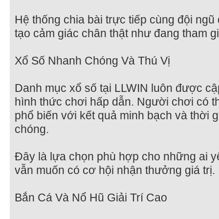
Hệ thống chia bài trực tiếp cùng đội ngũ
tạo cảm giác chân thật như đang tham gia
Xổ Số Nhanh Chóng Và Thú Vị
Danh mục xổ số tại LLWIN luôn được cập 
hình thức chơi hấp dẫn. Người chơi có th
phổ biến với kết quả minh bạch và thời 
chóng.
Đây là lựa chọn phù hợp cho những ai y
vẫn muốn có cơ hội nhận thưởng giá trị.
Bắn Cá Và Nổ Hũ Giải Trí Cao