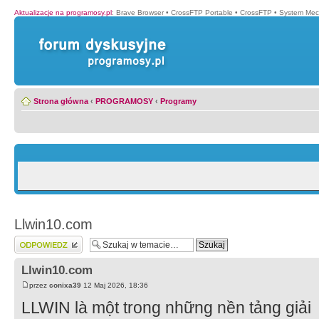
Aktualizacje na programosy.pl
:
Brave Browser
•
CrossFTP Portable
•
CrossFTP
•
System Mec
Strona główna
‹
PROGRAMOSY
‹
Programy
Llwin10.com
Wyślij odpowiedź
Llwin10.com
przez
conixa39
12 Maj 2026, 18:36
LLWIN là một trong những nền tảng giải