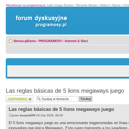
Aktualizacje na programosy.pl
:
Light Image Resizer
•
Rename Master
•
Helium
•
Opera
•
Chr
Strona główna
‹
PROGRAMOSY
‹
Internet & Sieci
Las reglas básicas de 5 lions megaways juego
Wyślij odpowiedź
Las reglas básicas de 5 lions megaways juego
przez
taxipeb599
04 Cze 2026, 06:55
El 5 lions megaways juego es una emocionante tragamonedas en línea q
innovadora mecánica Megaways. Este juego transporta a los jugadores a