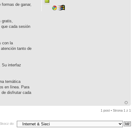
e formas de ganar,
gratis,
n que cada sesión
s con la
 atención tanto de
 Su interfaz
una temática
os en línea. Para
de disfrutar cada
1 post • Strona
1
z
1
Skocz do: