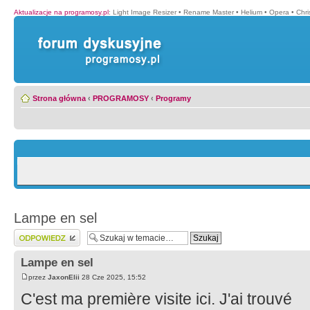
Aktualizacje na programosy.pl
:
Light Image Resizer
•
Rename Master
•
Helium
•
Opera
•
Chr
Strona główna
‹
PROGRAMOSY
‹
Programy
Lampe en sel
Wyślij odpowiedź
Lampe en sel
przez
JaxonElii
28 Cze 2025, 15:52
C'est ma première visite ici. J'ai trouvé