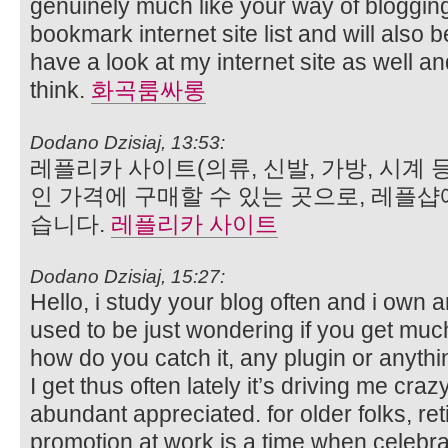
genuinely much like your way of blogging
bookmark internet site list and will also
have a look at my internet site as well 
think.
화곡룸싸롱
Dodano Dzisiaj, 13:53:
레플리카 사이트(의류, 신발, 가방, 시계
인 가격에 구매할 수 있는 곳으로, 레플샵
습니다.
레플리카 사이트
Dodano Dzisiaj, 15:27:
Hello, i study your blog often and i own
used to be just wondering if you get mu
how do you catch it, any plugin or anythi
I get thus often lately it’s driving me cra
abundant appreciated. for older folks, re
promotion at work is a time when celebra