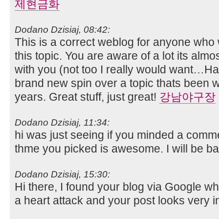
제현금화
Dodano Dzisiaj, 08:42:
This is a correct weblog for anyone who w
this topic. You are aware of a lot its almo
with you (not too I really would want…HaH
brand new spin over a topic thats been w
years. Great stuff, just great!
강남야구장
Dodano Dzisiaj, 11:34:
hi was just seeing if you minded a commen
thme you picked is awesome. I will be b
Dodano Dzisiaj, 15:30:
Hi there, I found your blog via Google whil
a heart attack and your post looks very i