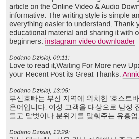
article on the Online Video & Audio Dow
informative. The writing style is simple 
everything easier to understand. Thank y
educational material and sharing it with 
beginners.
instagram video downloader
Dodano Dzisiaj, 09:11:
Love to read it,Waiting For More new Up
your Recent Post its Great Thanks.
Anni
Dodano Dzisiaj, 13:05:
부산호빠는 부산 지역에 위치한 '호스트바(Ho
은어입니다. 여성 고객을 대상으로 남성 
들고 말벗이나 분위기를 맞춰주는 유흥업
Dodano Dzisiaj, 13:29: