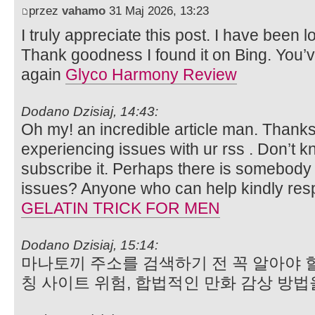
przez
vahamo
31 Maj 2026, 13:23
I truly appreciate this post. I have been lo
Thank goodness I found it on Bing. You
again
Glyco Harmony Review
Dodano Dzisiaj, 14:43:
Oh my! an incredible article man. Thanks
experiencing issues with ur rss . Don’t k
subscribe it. Perhaps there is somebody g
issues? Anyone who can help kindly resp
GELATIN TRICK FOR MEN
Dodano Dzisiaj, 15:14:
마나토끼 주소를 검색하기 전 꼭 알아야 할
칭 사이트 위험, 합법적인 만화 감상 방