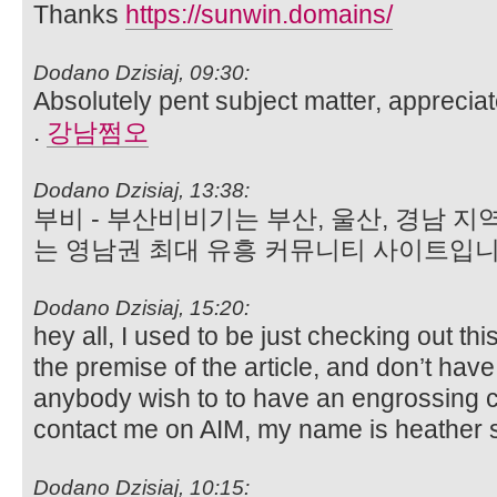
Thanks
https://sunwin.domains/
Dodano Dzisiaj, 09:30:
Absolutely pent subject matter, appreciate
.
강남쩜오
Dodano Dzisiaj, 13:38:
부비 - 부산비비기는 부산, 울산, 경남 
는 영남권 최대 유흥 커뮤니티 사이트입니
Dodano Dzisiaj, 15:20:
hey all, I used to be just checking out thi
the premise of the article, and don’t have 
anybody wish to to have an engrossing c
contact me on AIM, my name is heather 
Dodano Dzisiaj, 10:15: