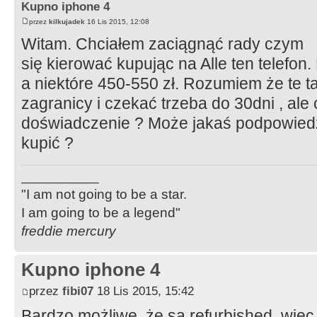
Kupno iphone 4
przez
kilkujadek
16 Lis 2015, 12:08
Witam. Chciałem zaciągnąć rady czym
się kierować kupując na Alle ten telefon.
a niektóre 450-550 zł. Rozumiem że te t
zagranicy i czekać trzeba do 30dni , ale
doświadczenie ? Może jakaś podpowied
kupić ?
__________
"I am not going to be a star.
I am going to be a legend"
freddie mercury
Kupno iphone 4
przez
fibi07
18 Lis 2015, 15:42
Bardzo możliwe, że są refurbished, więc