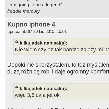
I am going to be a legend"
freddie mercury
Kupno iphone 4
przez
fibi07
20 Lis 2015, 15:01
kilkujadek napisał(a):
Nie wiem czy aż tak bardzo zależy mi n
Dopóki nie skorzystałem, to też myślałem
dużą różnicę robi i daje ogromny komfort
kilkujadek napisał(a):
więc 3,5 cala jet ok