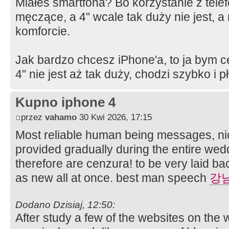
Miałeś smartfona? Bo korzystanie z telef
męczące, a 4" wcale tak duży nie jest, a
komforcie.
Jak bardzo chcesz iPhone'a, to ja bym ce
4" nie jest aż tak duży, chodzi szybko i 
Kupno iphone 4
przez
vahamo
30 Kwi 2026, 17:15
Most reliable human being messages, nic
provided gradually during the entire wed
therefore are cenzura! to be very laid b
as new all at once. best man speech
강
Dodano Dzisiaj, 12:50:
After study a few of the websites on the 