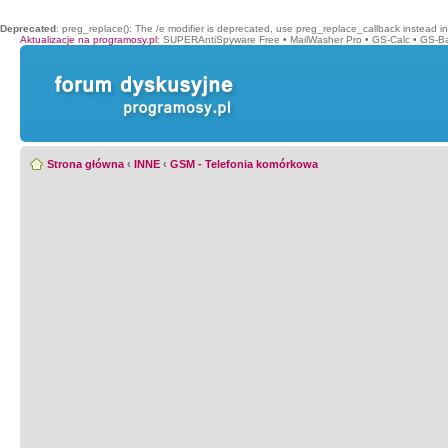
Deprecated
: preg_replace(): The /e modifier is deprecated, use preg_replace_callback instead i
Aktualizacje na programosy.pl
:
SUPERAntiSpyware Free
•
MailWasher Pro
•
GS-Calc
•
GS-B
Strona główna
‹
INNE
‹
GSM - Telefonia komórkowa