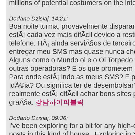
millions of potential costumers on the int
Dodano Dzisiaj, 14:21:
Boa noite turma, provavelmente disparar
estÃ¡ cada vez mais difÃ­cil devido a re
telefone. HÃ¡ ainda serviÃ§os de tercei
entregar meu SMS mas quase nunca cheg
Alguns como o Mundo oi e o Oi Torpedo
outras operadoras? E os que prometem 
Para onde estÃ¡ indo as meus SMS? E p
IdÃ©ia? Ou significa ter de desembolsa
realmente estÃ¡ difÃ­cil achar bons site
graÃ§a.
강남하이퍼블릭
Dodano Dzisiaj, 09:36:
I’ve been exploring for a bit for any high-
posts in this kind of house . Exploring i