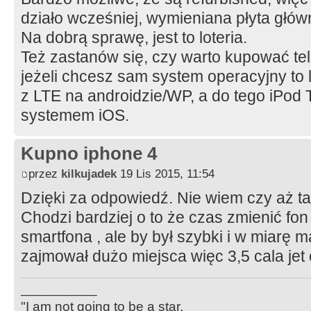
działo wcześniej, wymieniana płyta głów
Na dobrą sprawę, jest to loteria.
Też zastanów się, czy warto kupować tel
jeżeli chcesz sam system operacyjny to l
z LTE na androidzie/WP, a do tego iPod 
systemem iOS.
Kupno iphone 4
przez
kilkujadek
19 Lis 2015, 11:54
Dzięki za odpowiedź. Nie wiem czy aż ta
Chodzi bardziej o to że czas zmienić fon
smartfona , ale by był szybki i w miarę m
zajmował dużo miejsca więc 3,5 cala jet 
__________
"I am not going to be a star.