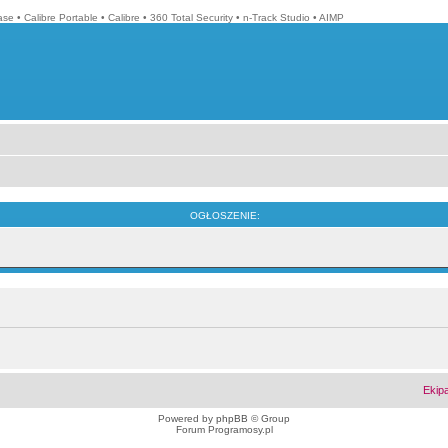
ase
•
Calibre Portable
•
Calibre
•
360 Total Security
•
n-Track Studio
•
AIMP
OGŁOSZENIE:
Ekip
Powered by
phpBB
© Group
Forum Programosy.pl