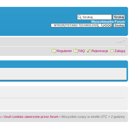
Wyszukiwarka Forum
Regulamin
FAQ
Rejestracja
Zaloguj
a
•
Usuń cookies utworzone przez forum
• Wszystkie czasy w strefie UTC + 2 godziny