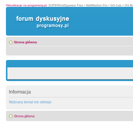
Aktualizacje na programosy.pl
:
SUPERAntiSpyware Free
•
MailWasher Pro
•
GS-Calc
•
GS-B
Strona główna
Informacja
Wybrany temat nie istnieje.
Strona główna