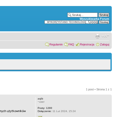
Wyszukiwarka Forum
Regulamin
FAQ
Rejestracja
Zaloguj
1 post • Strona
1
z
1
aqib
~user
Posty:
1280
Dołączenie:
11 Lut 2024, 15:24