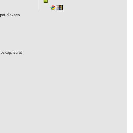
apat diakses
ioskop, surat