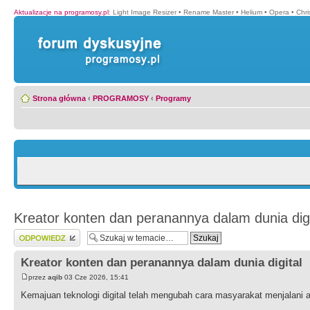
Aktualizacje na programosy.pl
:
Light Image Resizer
•
Rename Master
•
Helium
•
Opera
•
Chr
Strona główna
‹
PROGRAMOSY
‹
Programy
Kreator konten dan peranannya dalam dunia digi
Wyślij odpowiedź
Kreator konten dan peranannya dalam dunia digital
przez
aqib
03 Cze 2026, 15:41
Kemajuan teknologi digital telah mengubah cara masyarakat menjalani akt