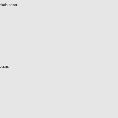
skala besar.
.
buran.