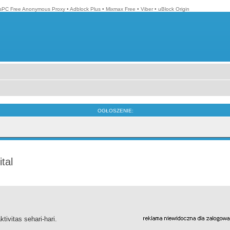
isPC Free Anonymous Proxy
•
Adblock Plus
•
Mixmax Free
•
Viber
•
uBlock Origin
OGŁOSZENIE:
tal
ivitas sehari-hari.