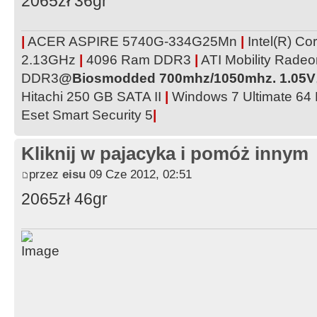
2065zł 36gr
|
ACER ASPIRE 5740G-334G25Mn
|
Intel(R) C
2.13GHz
|
4096 Ram DDR3
|
ATI Mobility Rad
DDR3
@Biosmodded 700mhz/1050mhz. 1.05V
Hitachi 250 GB SATA II
|
Windows 7 Ultimate 64
Eset Smart Security 5
|
Kliknij w pajacyka i pomóż innym
przez
eisu
09 Cze 2012, 02:51
2065zł 46gr