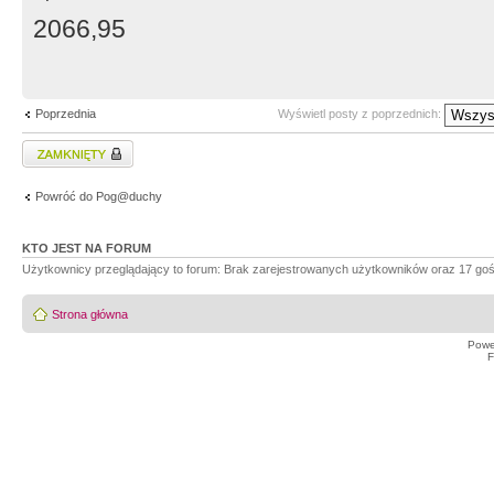
2066,95
Poprzednia
Wyświetl posty z poprzednich:
Zablokowany temat
Powróć do Pog@duchy
KTO JEST NA FORUM
Użytkownicy przeglądający to forum: Brak zarejestrowanych użytkowników oraz 17 goś
Strona główna
Powe
F