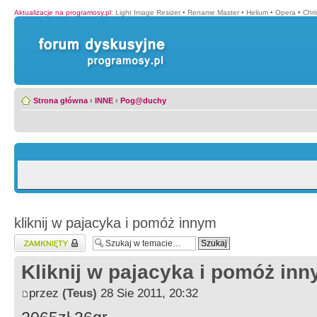
Aktualizacje na programosy.pl
:
Light Image Resizer
•
Rename Master
•
Helium
•
Opera
•
Chr
Strona główna
‹
INNE
‹
Pog@duchy
kliknij w pajacyka i pomóż innym
Zablokowany temat
Kliknij w pajacyka i pomóż in
przez
(Teus)
28 Sie 2011, 20:32