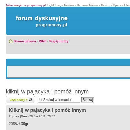
Aktualizacje na programosy.pl
:
Light Image Resizer
•
Rename Master
•
Helium
•
Opera
•
Chr
Strona główna
‹
INNE
‹
Pog@duchy
kliknij w pajacyka i pomóż innym
Zablokowany temat
Kliknij w pajacyka i pomóż innym
przez
(Teus)
28 Sie 2011, 20:32
2065zł 36gr