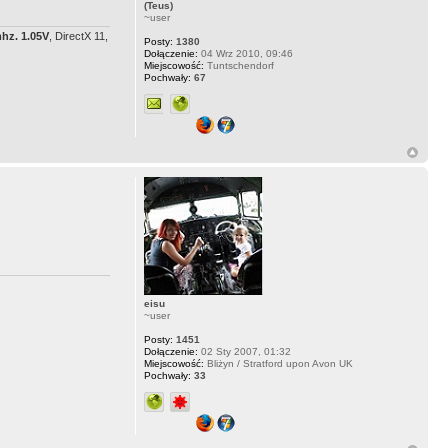
(Teus)
~user
z. 1.05V
, DirectX 11,
Posty:
1380
Dołączenie:
04 Wrz 2010, 09:46
Miejscowość:
Tuntschendorf
Pochwały:
67
eisu
~user
Posty:
1451
Dołączenie:
02 Sty 2007, 01:32
Miejscowość:
Bliżyn / Stratford upon Avon UK
Pochwały:
33