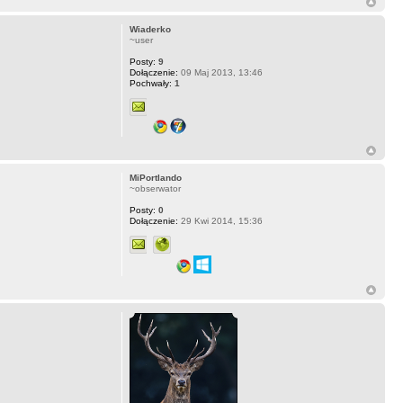
Wiaderko
~user
Posty:
9
Dołączenie:
09 Maj 2013, 13:46
Pochwały:
1
MiPortlando
~obserwator
Posty:
0
Dołączenie:
29 Kwi 2014, 15:36