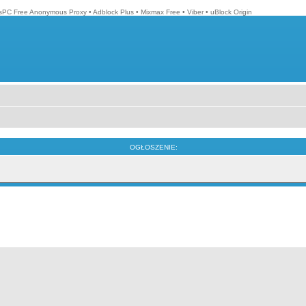
isPC Free Anonymous Proxy
•
Adblock Plus
•
Mixmax Free
•
Viber
•
uBlock Origin
OGŁOSZENIE: