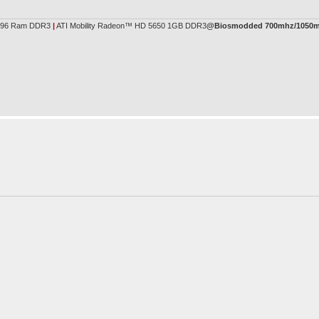
96 Ram DDR3
|
ATI Mobility Radeon™ HD 5650 1GB DDR3
@Biosmodded 700mhz/1050mh