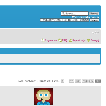
Wyszukiwarka Forum
Regulamin
FAQ
Rejestracja
Zaloguj
5700 posty(ów) •
Strona
285
z
285
•
...
1
281
282
283
284
285