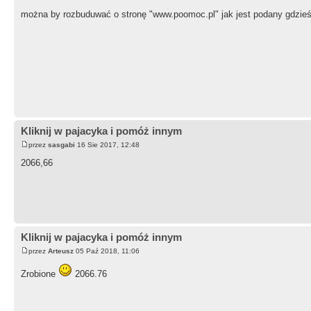
można by rozbuduwać o stronę "www.poomoc.pl" jak jest podany gdzieś c
Kliknij w pajacyka i pomóż innym
przez
sasgabi
16 Sie 2017, 12:48
2066,66
Kliknij w pajacyka i pomóż innym
przez
Arteusz
05 Paź 2018, 11:06
Zrobione
2066.76