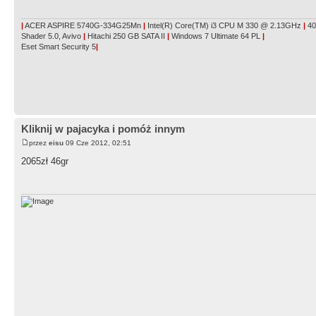
|
ACER ASPIRE 5740G-334G25Mn
|
Intel(R) Core(TM) i3 CPU M 330 @ 2.13GHz
|
40
Shader 5.0, Avivo
|
Hitachi 250 GB SATA II
|
Windows 7 Ultimate 64 PL
|
Eset Smart Security 5
|
Kliknij w pajacyka i pomóż innym
przez
eisu
09 Cze 2012, 02:51
2065zł 46gr