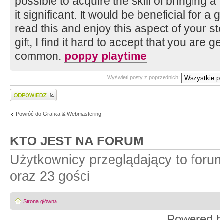
possible to acquire the skill of bringing 
it significant. It would be beneficial for 
read this and enjoy this aspect of your s
gift, I find it hard to accept that you are 
common.
poppy playtime
Wyświetl posty z poprzednich:
Wyślij odpowiedź
Powróć do Grafika & Webmastering
KTO JEST NA FORUM
Użytkownicy przeglądający to for
oraz 23 gości
Strona główna
Powered 