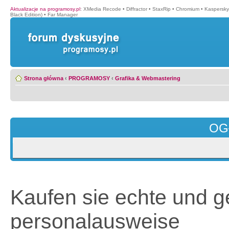
Aktualizacje na programosy.pl
:
XMedia Recode
•
Diffractor
•
StaxRip
•
Chromium
•
Kaspersky
Black Edition)
•
Far Manager
Strona główna
‹
PROGRAMOSY
‹
Grafika & Webmastering
OG
Kaufen sie echte und g
personalausweise