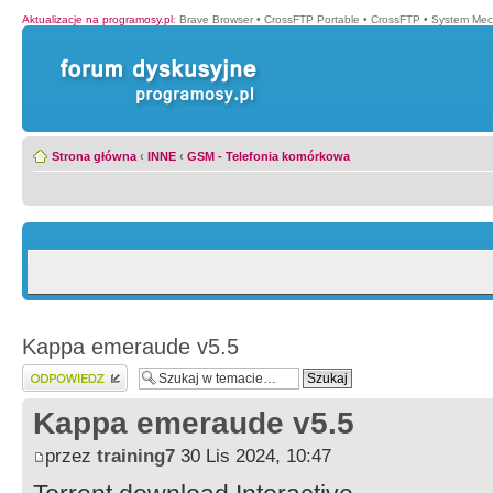
Aktualizacje na programosy.pl
:
Brave Browser
•
CrossFTP Portable
•
CrossFTP
•
System Mec
Strona główna
‹
INNE
‹
GSM - Telefonia komórkowa
Kappa emeraude v5.5
Wyślij odpowiedź
Kappa emeraude v5.5
przez
training7
30 Lis 2024, 10:47