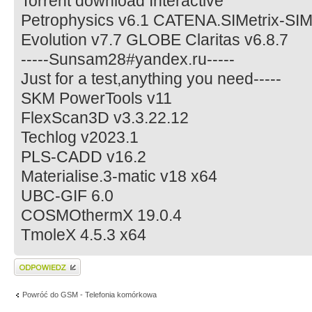
Torrent download Interactive
Petrophysics v6.1 CATENA.SIMetrix-SI
Evolution v7.7 GLOBE Claritas v6.8.7
-----Sunsam28#yandex.ru-----
Just for a test,anything you need-----
SKM PowerTools v11
FlexScan3D v3.3.22.12
Techlog v2023.1
PLS-CADD v16.2
Materialise.3-matic v18 x64
UBC-GIF 6.0
COSMOthermX 19.0.4
TmoleX 4.5.3 x64
Wyślij odpowiedź
Powróć do GSM - Telefonia komórkowa