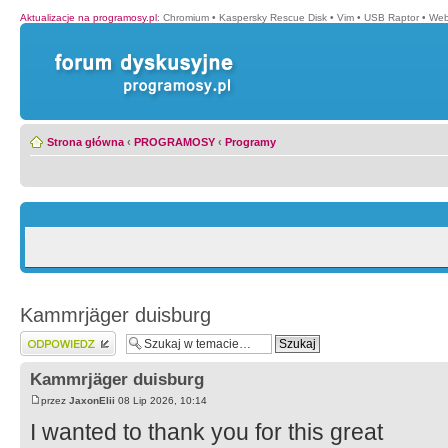
Aktualizacje na programosy.pl
:
Chromium
•
Kaspersky Rescue Disk
•
Vim
•
USB Raptor
•
Web
Strona główna
‹
PROGRAMOSY
‹
Programy
Kammrjäger duisburg
Wyślij odpowiedź
Kammrjäger duisburg
przez
JaxonElii
08 Lip 2026, 10:14
I wanted to thank you for this great