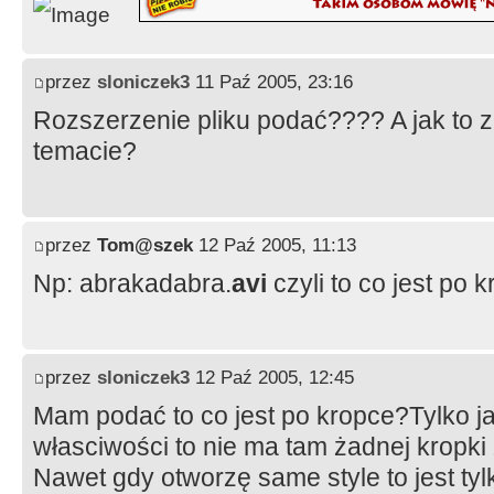
przez
sloniczek3
11 Paź 2005, 23:16
Rozszerzenie pliku podać???? A jak to z
temacie?
przez
Tom@szek
12 Paź 2005, 11:13
Np: abrakadabra.
avi
czyli to co jest po k
przez
sloniczek3
12 Paź 2005, 12:45
Mam podać to co jest po kropce?Tylko ja
własciwości to nie ma tam żadnej kropki
Nawet gdy otworzę same style to jest tylk