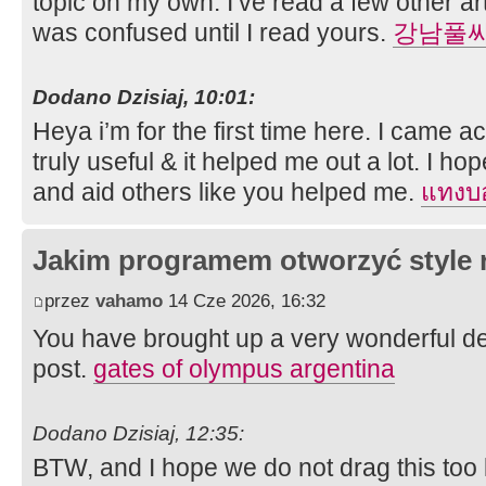
topic on my own. I’ve read a few other arti
was confused until I read yours.
강남풀
Dodano Dzisiaj, 10:01:
Heya i’m for the first time here. I came ac
truly useful & it helped me out a lot. I h
and aid others like you helped me.
แทงบ
Jakim programem otworzyć style 
przez
vahamo
14 Cze 2026, 16:32
You have brought up a very wonderful deta
post.
gates of olympus argentina
Dodano Dzisiaj, 12:35:
BTW, and I hope we do not drag this too 