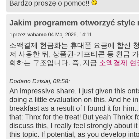
Bardzo proszę o pomoc!!
Jakim programem otworzyć style 
przez
vahamo
04 Maj 2026, 14:11
소액결제 현금화는 휴대폰 요금에 합산 
저 사용한 뒤, 상품권·기프티콘 등 환금 
화하는 구조입니다. 즉, 지금
소액결제 현
Dodano Dzisiaj, 08:58:
An impressive share, I just given this o
doing a little evaluation on this. And he i
breakfast as a result of I found it for him
that: Thnx for the treat! But yeah Thnkx f
discuss this, I really feel strongly about 
this topic. If potential, as you develop i