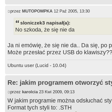
przez
MUTOPOMPKA
12 Paź 2005, 13:30
sloniczek3 napisał(a):
No szkoda, że się nie da
Ja ni emówię, że się nie da.. Da się, po p
Może przesłać przez USB do klawiszy??
Ubuntu user (Lucid - 10.04)
Re: jakim programem otworzyć st
przez
karolcia
23 Kwi 2009, 09:13
W jakim programie można odsłuchać st
Format tych styli to: .STH