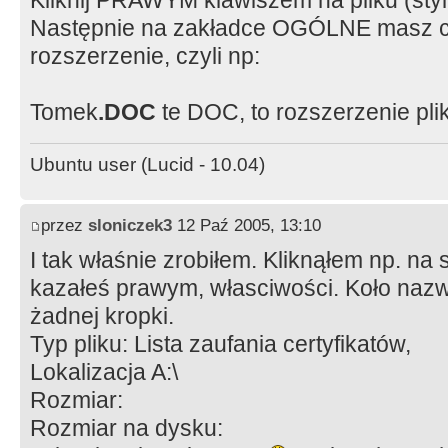
Kliknij PRAWYM klawiszem na pliku (stylu)
Następnie na zakładce OGÓLNE masz cał
rozszerzenie, czyli np:
Tomek
.DOC
te DOC, to rozszerzenie pli
Ubuntu user (Lucid - 10.04)
przez
sloniczek3
12 Paź 2005, 13:10
I tak właśnie zrobiłem. Kliknąłem np. na 
kazałeś prawym, własciwości. Koło nazwy 
żadnej kropki.
Typ pliku: Lista zaufania certyfikatów,
Lokalizacja A:\
Rozmiar:
Rozmiar na dysku: