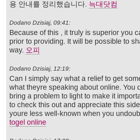
용 안내를 정리했습니다.
늑대닷컴
Dodano Dzisiaj, 09:41:
Because of this , it truly is superior you
prior to providing. It will be possible to 
way.
오피
Dodano Dzisiaj, 12:19:
Can I simply say what a relief to get s
what theyre speaking about online. You d
bring a problem to light to make it impor
to check this out and appreciate this side
youre less well-known when you undoubte
togel online