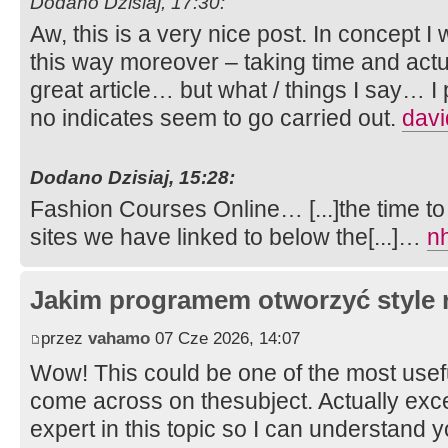
Dodano Dzisiaj, 17:30:
Aw, this is a very nice post. In concept I 
this way moreover – taking time and actu
great article… but what / things I say… I 
no indicates seem to go carried out.
davi
Dodano Dzisiaj, 15:28:
Fashion Courses Online… [...]the time to 
sites we have linked to below the[...]…
n
Jakim programem otworzyć style 
przez
vahamo
07 Cze 2026, 14:07
Wow! This could be one of the most usef
come across on thesubject. Actually excel
expert in this topic so I can understand y