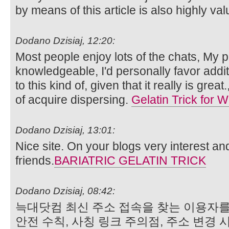
by means of this article is also highly va
Dodano Dzisiaj, 12:20:
Most people enjoy lots of the chats, My pa
knowledgeable, I'd personally favor additi
to this kind of, given that it really is grea
of acquire dispersing.
Gelatin Trick for 
Dodano Dzisiaj, 13:01:
Nice site. On your blogs very interest and i
friends.
BARIATRIC GELATIN TRICK
Dodano Dzisiaj, 08:42:
늑대닷컴 최신 주소 접속을 찾는 이용자를
안전 수칙, 사칭 링크 주의점, 주소 변경 